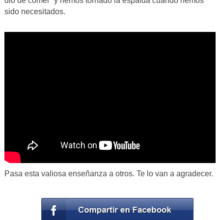
dio de comer” y hemos tornado la espalda cuando hemos
sido necesitados.
Pasa esta valiosa enseñanza a otros. Te lo van a agradecer.