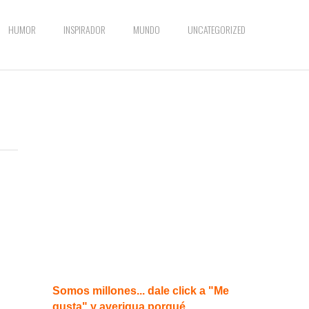
HUMOR
INSPIRADOR
MUNDO
UNCATEGORIZED
Somos millones... dale click a "Me
gusta" y averigua porqué