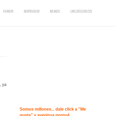
HUMOR
INSPIRADOR
MUNDO
UNCATEGORIZED
, ya
Somos millones... dale click a "Me
gusta" y averigua porqué