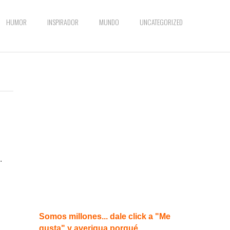
HUMOR
INSPIRADOR
MUNDO
UNCATEGORIZED
.
Somos millones... dale click a "Me
gusta" y averigua porqué