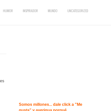
HUMOR
INSPIRADOR
MUNDO
UNCATEGORIZED
 es
Somos millones... dale click a "Me
gusta" y averigua porqué