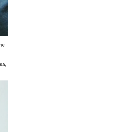
che
sa,