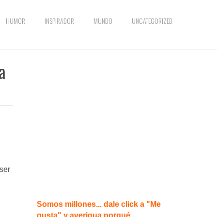
HUMOR
INSPIRADOR
MUNDO
UNCATEGORIZED
a
ser
Somos millones... dale click a "Me
gusta" y averigua porqué