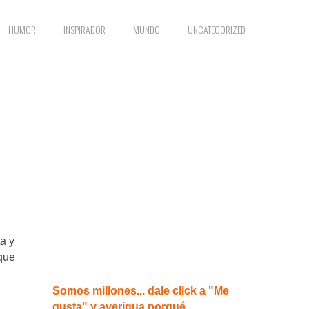
HUMOR
INSPIRADOR
MUNDO
UNCATEGORIZED
a y
 que
Somos millones... dale click a "Me
gusta" y averigua porqué