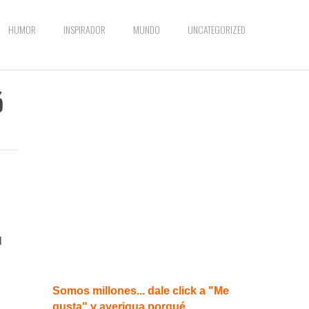
HUMOR
INSPIRADOR
MUNDO
UNCATEGORIZED
ó
l
Somos millones... dale click a "Me
gusta" y averigua porqué