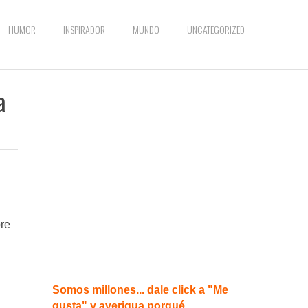
HUMOR
INSPIRADOR
MUNDO
UNCATEGORIZED
a
bre
Somos millones... dale click a "Me
gusta" y averigua porqué