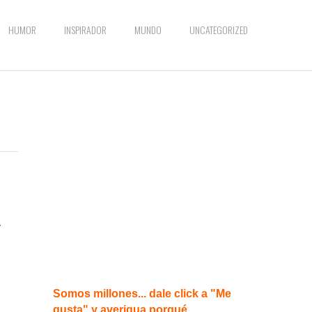
HUMOR
INSPIRADOR
MUNDO
UNCATEGORIZED
r
Somos millones... dale click a "Me
gusta" y averigua porqué