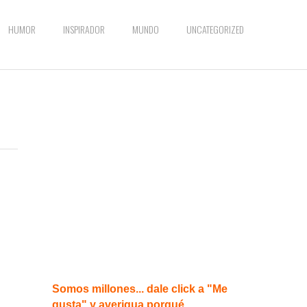
HUMOR
INSPIRADOR
MUNDO
UNCATEGORIZED
Somos millones... dale click a "Me
gusta" y averigua porqué