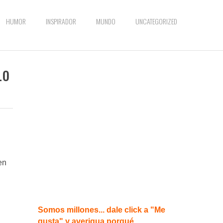
HUMOR
INSPIRADOR
MUNDO
UNCATEGORIZED
Lo
en
Somos millones... dale click a "Me
gusta" y averigua porqué