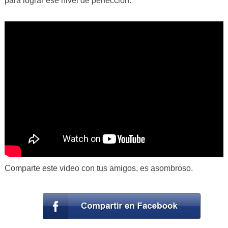
para lograr ese nivel de perfección.
Comparte este video con tus amigos, es asombroso.