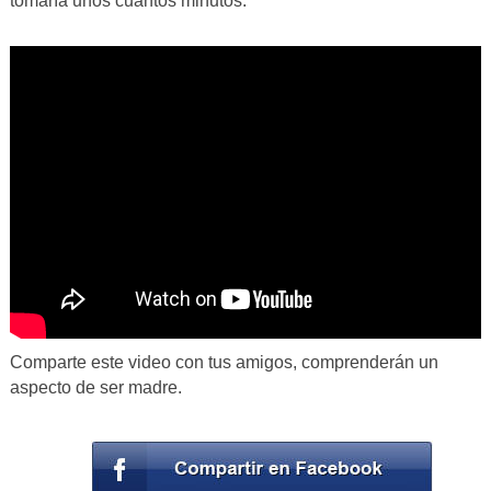
tomaría unos cuantos minutos.
Comparte este video con tus amigos, comprenderán un
aspecto de ser madre.