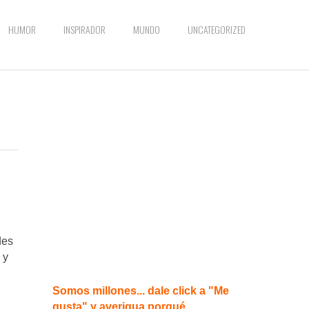
HUMOR
INSPIRADOR
MUNDO
UNCATEGORIZED
des
 y
Somos millones... dale click a "Me
gusta" y averigua porqué