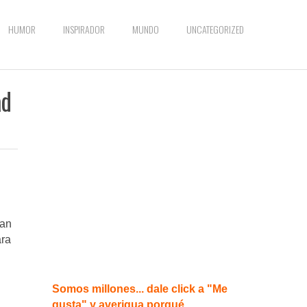
HUMOR
INSPIRADOR
MUNDO
UNCATEGORIZED
ad
can
ara
Somos millones... dale click a "Me
gusta" y averigua porqué