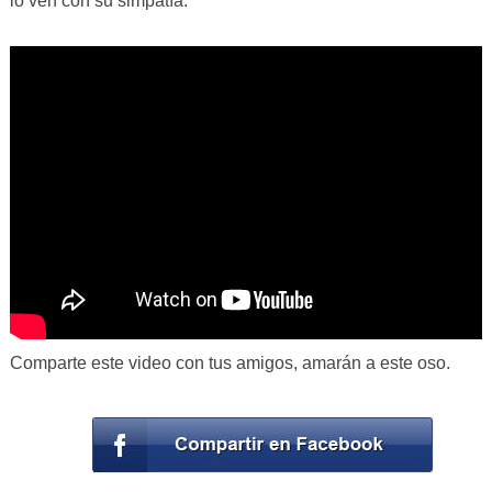
lo ven con su simpatía.
Comparte este video con tus amigos, amarán a este oso.