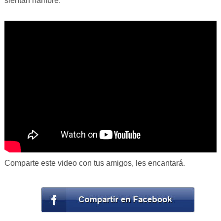
sientan hambre.
Comparte este video con tus amigos, les encantará.