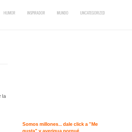
HUMOR
INSPIRADOR
MUNDO
UNCATEGORIZED
 la
Somos millones... dale click a "Me
gusta" y averigua porqué