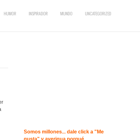
HUMOR
INSPIRADOR
MUNDO
UNCATEGORIZED
er
a
Somos millones... dale click a "Me
gusta" y averigua porqué