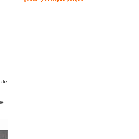
 de
ue