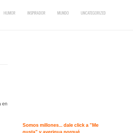
HUMOR
INSPIRADOR
MUNDO
UNCATEGORIZED
a en
Somos millones... dale click a "Me
gusta" y averigua porqué