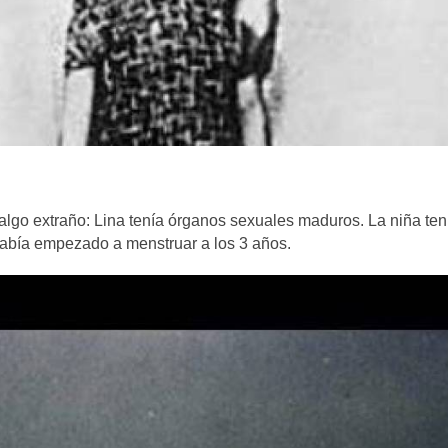
algo extraño: Lina tenía órganos sexuales maduros. La niña ten
 había empezado a menstruar a los 3 años.