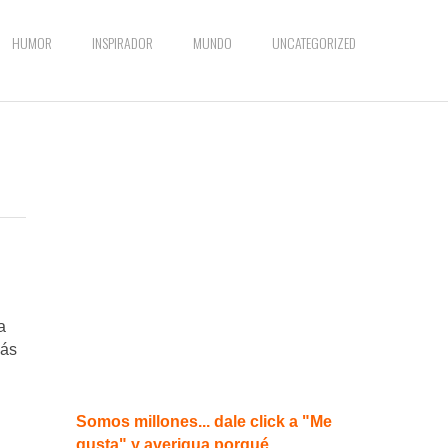
HUMOR
INSPIRADOR
MUNDO
UNCATEGORIZED
a
más
Somos millones... dale click a "Me
gusta" y averigua porqué