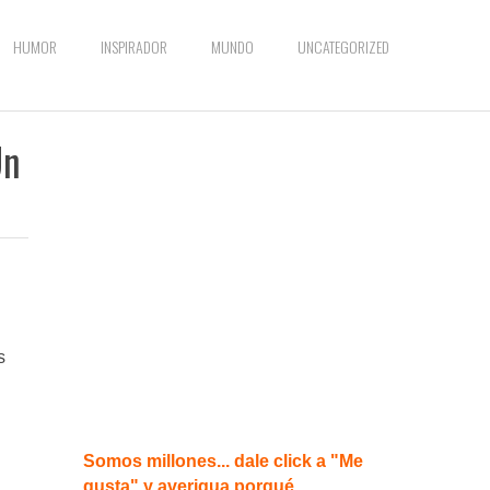
HUMOR
INSPIRADOR
MUNDO
UNCATEGORIZED
Un
s
Somos millones... dale click a "Me
gusta" y averigua porqué