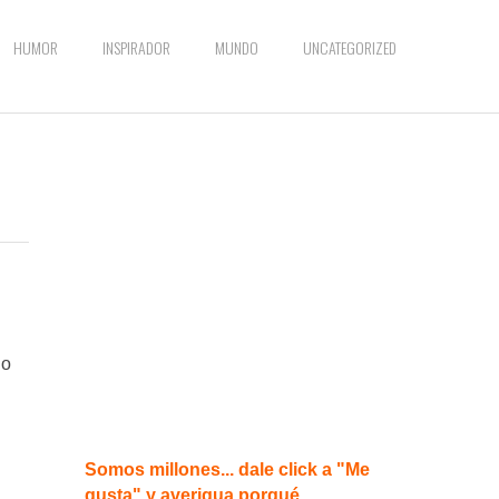
HUMOR
INSPIRADOR
MUNDO
UNCATEGORIZED
do
Somos millones... dale click a "Me
gusta" y averigua porqué