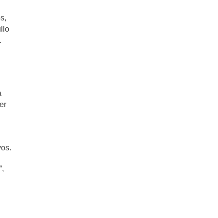
s,
llo
.
a
er
vos.
“,