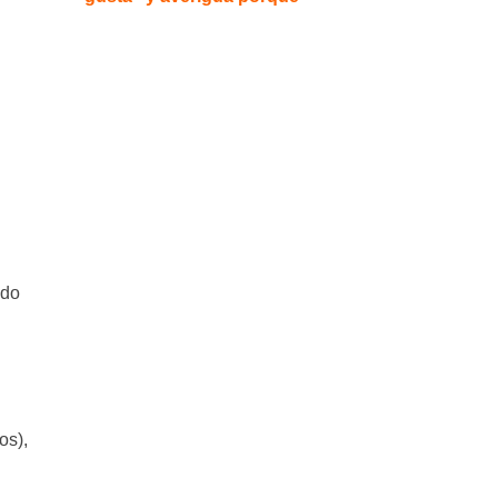
ado
os),