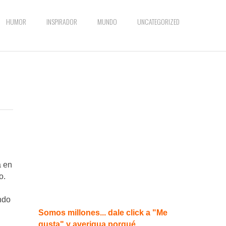
HUMOR
INSPIRADOR
MUNDO
UNCATEGORIZED
a en
o.
ndo
Somos millones... dale click a "Me
gusta" y averigua porqué