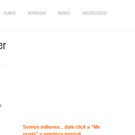
HUMOR
INSPIRADOR
MUNDO
UNCATEGORIZED
er
s
Somos millones... dale click a "Me
gusta" y averigua porqué