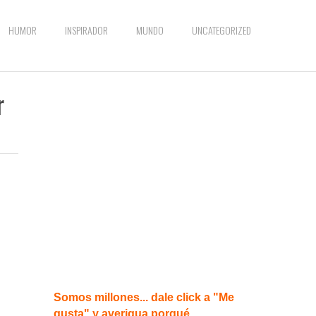
HUMOR
INSPIRADOR
MUNDO
UNCATEGORIZED
r
Somos millones... dale click a "Me
gusta" y averigua porqué