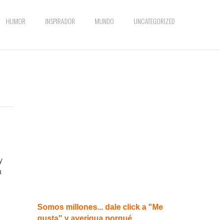
HUMOR
INSPIRADOR
MUNDO
UNCATEGORIZED
y
n
Somos millones... dale click a "Me
gusta" y averigua porqué