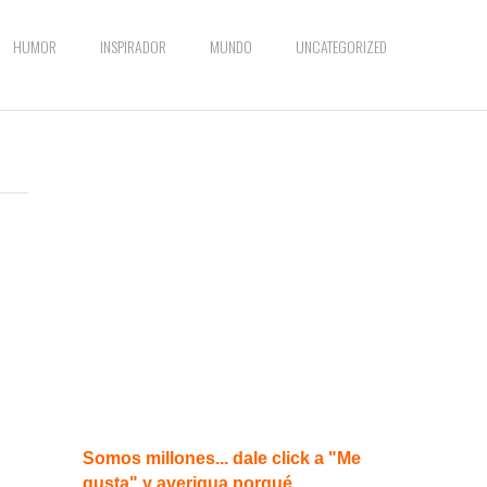
HUMOR
INSPIRADOR
MUNDO
UNCATEGORIZED
Somos millones... dale click a "Me
gusta" y averigua porqué