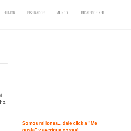
HUMOR
INSPIRADOR
MUNDO
UNCATEGORIZED
el
ho,
Somos millones... dale click a "Me
gusta" y averigua porqué