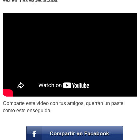
vez es más espectacular.
Comparte este video con tus amigos, querrán un pastel
como este enseguida.