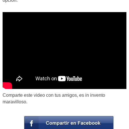
opción.
Comparte este video con tus amigos, es in invento
maravilloso.