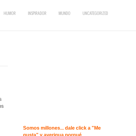
HUMOR
INSPIRADOR
MUNDO
UNCATEGORIZED
s
os
Somos millones... dale click a "Me
gusta" y averigua porqué