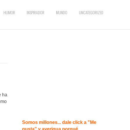
HUMOR
INSPIRADOR
MUNDO
UNCATEGORIZED
e ha
como
Somos millones... dale click a "Me
gusta" y averigua porqué