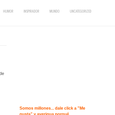
HUMOR
INSPIRADOR
MUNDO
UNCATEGORIZED
 de
Somos millones... dale click a "Me
gusta" y averigua porqué