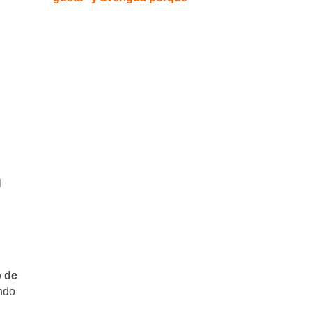
l
o de
ando