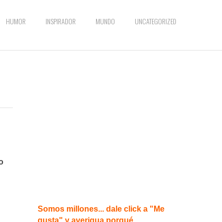
HUMOR
INSPIRADOR
MUNDO
UNCATEGORIZED
o
Somos millones... dale click a "Me
gusta" y averigua porqué