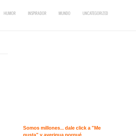
HUMOR
INSPIRADOR
MUNDO
UNCATEGORIZED
Somos millones... dale click a "Me
gusta" y averigua porqué