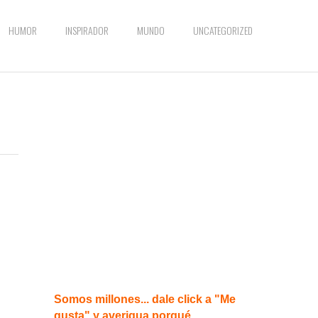
HUMOR
INSPIRADOR
MUNDO
UNCATEGORIZED
Somos millones... dale click a "Me
gusta" y averigua porqué