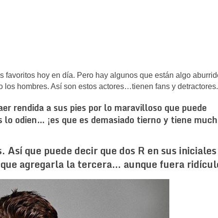
s favoritos hoy en día. Pero hay algunos que están algo aburri
o los hombres. Así son estos actores…tienen fans y detractores.
r rendida a sus pies por lo maravilloso que puede
s lo odien… ¡es que es demasiado tierno y tiene muc
Así que puede decir que dos R en sus iniciales
 que agregarla la tercera… aunque fuera ridícul