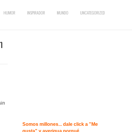
HUMOR
INSPIRADOR
MUNDO
UNCATEGORIZED
n
sin
Somos millones... dale click a "Me
gusta" y averigua porqué