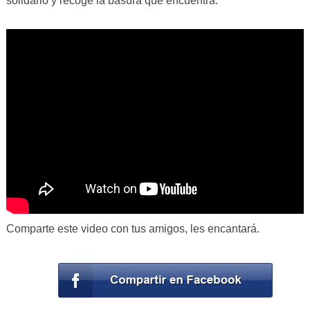
solidario y recoge la basura que encuentra.
Comparte este video con tus amigos, les encantará.