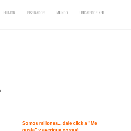
HUMOR
INSPIRADOR
MUNDO
UNCATEGORIZED
n
Somos millones... dale click a "Me
gusta" y averigua porqué