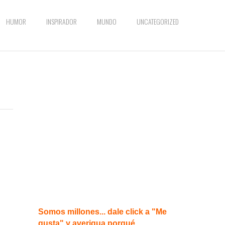
HUMOR
INSPIRADOR
MUNDO
UNCATEGORIZED
Somos millones... dale click a "Me
gusta" y averigua porqué