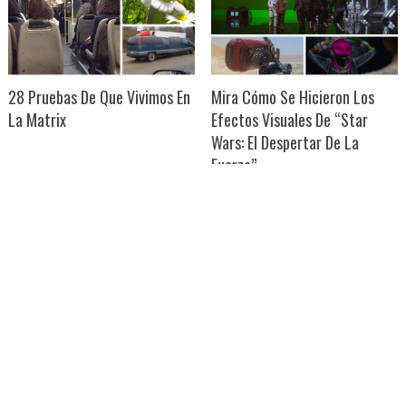
28 Pruebas De Que Vivimos En
Mira Cómo Se Hicieron Los
La Matrix
Efectos Visuales De “Star
Wars: El Despertar De La
Fuerza”
ISIS Ahora Prohíbe El Burka,
Conoce Cómo Preparar La
Después De Haberlo Declarado
Leche De Sésamo, Que Tiene 9
Obligatorio Para Las Mujeres
Veces Más Calcio Que La De
Vaca