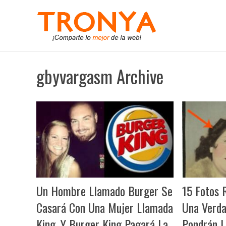
gbyvargasm Archive
Un Hombre Llamado Burger Se
15 Fotos 
Casará Con Una Mujer Llamada
Una Verda
King. Y Burger King Pagará La
Pondrán L