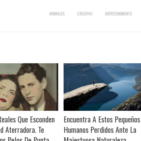
ANIMALES
CREATIVO
ENTRETENIMIENTO
Reales Que Esconden
Encuentra A Estos Pequeños
d Aterradora. Te
Humanos Perdidos Ante La
os Pelos De Punta
Majestuosa Naturaleza