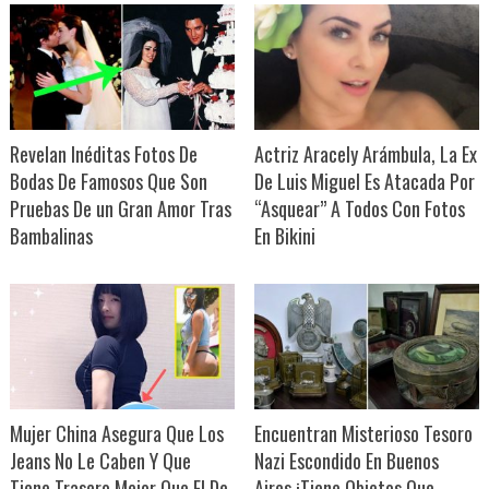
Revelan Inéditas Fotos De
Actriz Aracely Arámbula, La Ex
Bodas De Famosos Que Son
De Luis Miguel Es Atacada Por
Pruebas De un Gran Amor Tras
“Asquear” A Todos Con Fotos
Bambalinas
En Bikini
Mujer China Asegura Que Los
Encuentran Misterioso Tesoro
Jeans No Le Caben Y Que
Nazi Escondido En Buenos
Tiene Trasero Mejor Que El De
Aires ¡Tiene Objetos Que