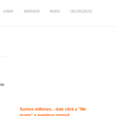
HUMOR
INSPIRADOR
MUNDO
UNCATEGORIZED
nte
Somos millones... dale click a "Me
gusta" y averigua porqué