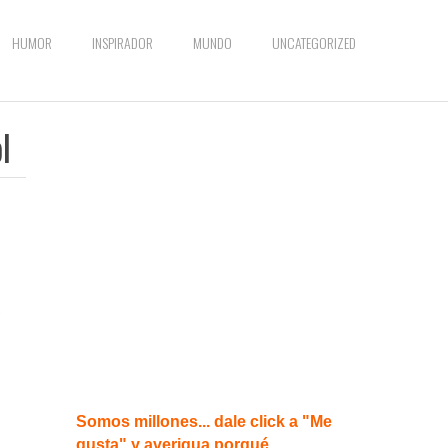
HUMOR
INSPIRADOR
MUNDO
UNCATEGORIZED
l
,
Somos millones... dale click a "Me
gusta" y averigua porqué