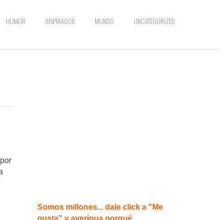
HUMOR
INSPIRADOR
MUNDO
UNCATEGORIZED
 por
a
Somos millones... dale click a "Me
gusta" y averigua porqué