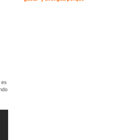
 es
ándo