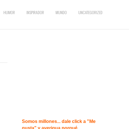
HUMOR
INSPIRADOR
MUNDO
UNCATEGORIZED
Somos millones... dale click a "Me
gusta" y averigua porqué