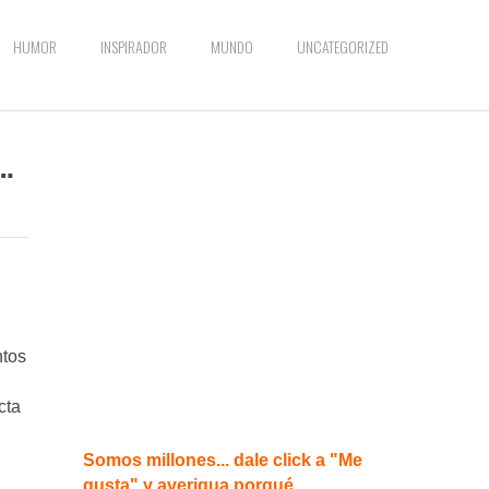
HUMOR
INSPIRADOR
MUNDO
UNCATEGORIZED
…
ntos
cta
Somos millones... dale click a "Me
gusta" y averigua porqué